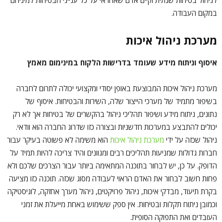
לניהול בטיחות שנתית וקיים אדם שאחראי על כל ענייני הבטיחות למיניהם
במקום העבודה.
מערכת ניהול איכות
איסוף וניתוח מידע שעומד בדרישות הלקוח במינימום מאמץ
מערכת ניהול איכות המבוצעת באופן יסודי ומקצועי יכולה לתרום לחברה
בשיפור מתמיד של מערכי הייצור שלה, השירות והבטיחות. איסוף של
נתונים, ניתוח מידע ושיפור תהליכי ניהול בהקשרים של בטיחות אך לא רק
יכולים להתבצע במערכות חדשניות ובצורה כזו שדרוג החברה הוא וודאי.
ניהול שכזה על ידי
מערכת ניהול איכות
הוא משימה לא פשוטה בעיקר עבור
חברות גדולות שמניעות תהליכים רבים ומגוונים והיד צריכה להיות תמיד על
הדופק. על כן, יש לבחור בתוכנה המתאימה ביותר עבור הצרכים שלכם ולא
פחות חשוב לבחור את האדם הראוי לעבודה מסוג שכזה. תוכנה כזו מציעה
בקרת תיעוד, מבדקי איכות, ניהול פרויקטים, ניהול מערך אחזקה, לוגיסטיקה
וכמובן ניתוח תקלות ובטיחות. אין ספק ששימוש באחת מייעלת את זמני
העובדים ואת התפוקה הסופית.